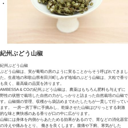
紀州ぶどう山椒
紀州ぶどう山椒
ぶどう山椒は、実が葡萄の房のように実ることからそう呼ばれてきまし
た。生産地の和歌山県有田川町しみず地域のぶどう山椒は、大粒で香り
も良く、最高級の品質を誇ります。
AMBESSA & COの紀州ぶどう山椒は、農薬はもちろん肥料も与えずに
野性の状態で栽培した自然の力がしっかりと詰まった自然栽培の山椒で
す。山椒畑の管理、収穫から袋詰めまでわたしたちが一貫して行ってい
ます。 一房一房丁寧に手摘みし、乾燥させた山椒はぴりっとする刺激
的な味と爽快感のある香りが口の中に広がります。
山椒には身体を内側からあたためる効果があるので、胃などの消化器官
の冷えや痛みをとり、 働きを良くします。腹痛や下痢、寒気がした