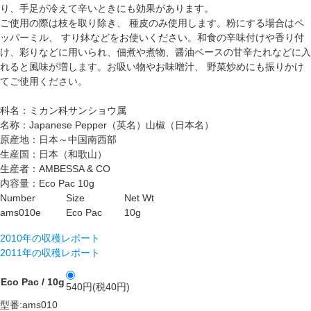
り、手足が冷えて辛いときにも効果があります。
ご使用の際は枝を取り除き、 種皮のみ使用します。粉にする場合はペ
ッパーミル、 すり鉢などをお使いください。和食の辛味付けや香り付
け、彩りなどに用いられ、佃煮や煮物、醤油ベースの甘辛たれなどに入
れると風味が増します。お吸い物やお味噌汁、 野菜炒めにも振りかけ
てご使用ください。
科名：ミカン科サンショウ属
名称：Japanese Pepper（英名）山椒（日本名）
原産地：日本～中国南西部
生産国：日本（和歌山）
生産者：AMBESSA & CO
内容量：Eco Pac 10g
Number
Size
Net Wt
ams010e
Eco Pac
10g
2010年の収穫レポート
2011年の収穫レポート
Eco Pac / 10g
540円(税40円)
型番:ams010