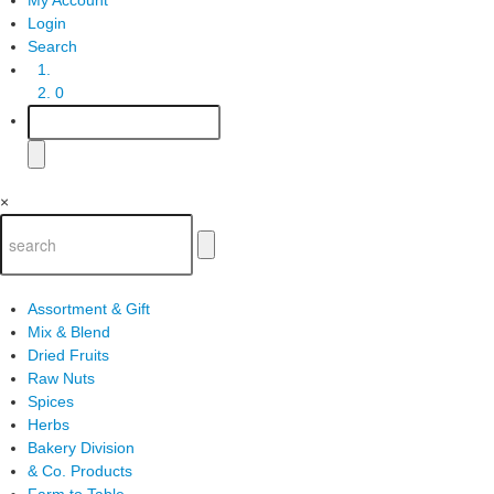
Login
Search
0
×
Assortment & Gift
Mix & Blend
Dried Fruits
Raw Nuts
Spices
Herbs
Bakery Division
& Co. Products
Farm to Table