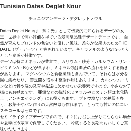
Tunisian Dates Deglet Nour
チュニジアンデーツ・デグレットノウル
Dates Deglet Nourは「輝く光」として伝統的に知られるデーツの女
王、世界中で高い評価を得ている最高級品種デザートデーツです。 自
然が育んだブロンドの色合いと優しい風味、柔らかな果肉のためTHE
DATE（ザ・デーツ）と称されています。キャラメルのようなねっとり
とした食感が特徴です。
デーツは特にミネラルが豊富で、カリウム・鉄分・カルシウム・リン・
ビタミンA・Bなどが含まれ、ミネラル類は血液の流れを良くする働き
があります。 マグネシウムと食物繊維も含んでいて、それらは水分を
腸に集めたり、 善玉菌を増やす整腸作用もあります。 カルシウム・リ
ンなどは骨や脳の発育や発達に欠かせない栄養素ですので、小さなお子
様にもお勧めです。 亜鉛などの抗酸化ミネラルやビタミン類は老化防
止（アンチエイジング）にも役立ちます。 ブドウ糖などの糖質も多
く、お菓子やパン作りの天然酵母も作れます。 とっても甘いのにコレ
ステロールはゼロです。
セミドライタイプデーツですので、すぐにお召し上がりにならない場合
や夏季は冷蔵庫で保管してください。 冷蔵すると長期間おいしくご賞
味いただけます。