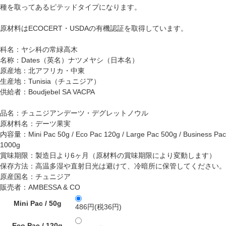
種を取ってあるピテッドタイプになります。
原材料はECOCERT・USDAの有機認証を取得しています。
科名：ヤシ科の常緑高木
名称：Dates（英名）ナツメヤシ（日本名）
原産地：北アフリカ・中東
生産地：Tunisia（チュニジア）
供給者：Boudjebel SA VACPA
品名：チュニジアンデーツ・デグレットノウル
原材料名：デーツ果実
内容量：Mini Pac 50g / Eco Pac 120g / Large Pac 500g / Business Pac
1000g
賞味期限：製造日より6ヶ月（原材料の賞味期限により変動します）
保存方法：高温多湿や直射日光は避けて、冷暗所に保管してください。
原産国名：チュニジア
販売者：AMBESSA & CO
Mini Pac / 50g
486円(税36円)
Eco Pac / 120g