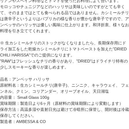
リアンやスペイン料理などトマトを使ったお料理によく合います。
モロッコやチュニジアなどのハッリサは美味しいのですがとても辛く
て、そのままではとても食べられる品ではありません。カシミールチリ
は唐辛子というよりはパプリカの様な香りが豊かな唐辛子ですので、ア
ンベッサのハリッサは優しい風味に仕上がります。和洋折衷、様々なお
料理を引き立ててくれます。
※ 生カシミールチリのストックがなくなりましたら、長期保存用にド
ライ加工をした乾燥カシミールチリにトマトペーストを加えた"DRIED
CHILI HARISSA"でのご提供になります。
"RAW"はフレッシュなチリの香りがあり、"DRIED"はドライチリ特有の
少しスモーキーな香りが楽しめます。
品名：アンベッサ ハリッサ
原材料名：生カシミールチリ(唐辛子)、ニンニク、キャラウェイ、 フェ
ンネル、クミン、コリアンダー、オリーブオイル、天日湖塩
内容量： Small Glass 100g
賞味期限：製造日より6ヶ月（原材料の賞味期限により変動します）
保存方法：高温多湿や直射日光は避けて冷暗所に保管し、開封後は冷蔵
保存してください。
製造者：AMBESSA & CO