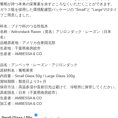
葡萄が持つ本来の栄養素を余すところなくいただくことができます。
ガラス瓶を採用した環境配慮型パッケージの "Small"と "Large"の2タイ
プご用意しました。
科名：ブドウ科のつる性低木
名称：Adirondack Raisin（英名）アジロンダック・レーズン（日本
名）
品種原産地：アメリカ合衆国北部
生産地：千葉県南房総市
生産者：AMBESSA & CO.
品名：アンベッサ・レーズン・アジロンダック
原材料名：葡萄果実
内容量：Small Glass 50g / Large Glass 100g
賞味期限：製造日より3ヶ月
保存方法：高温多湿や直射日光は避けて、冷暗所に保管してください。
原産国名：日本（千葉県南房総市）
生産者：AMBESSA & CO
加工者：AMBESSA & CO
Small Glass / 50g