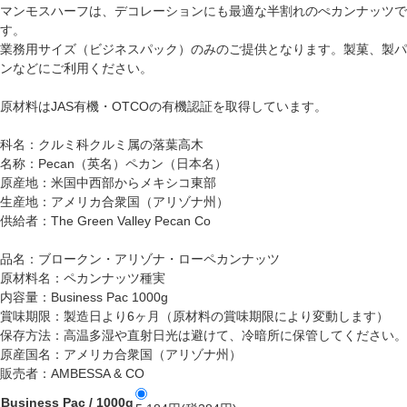
マンモスハーフは、デコレーションにも最適な半割れのぺカンナッツで
す。
業務用サイズ（ビジネスパック）のみのご提供となります。製菓、製パ
ンなどにご利用ください。
原材料はJAS有機・OTCOの有機認証を取得しています。
科名：クルミ科クルミ属の落葉高木
名称：Pecan（英名）ペカン（日本名）
原産地：米国中西部からメキシコ東部
生産地：アメリカ合衆国（アリゾナ州）
供給者：The Green Valley Pecan Co
品名：ブロークン・アリゾナ・ローペカンナッツ
原材料名：ペカンナッツ種実
内容量：Business Pac 1000g
賞味期限：製造日より6ヶ月（原材料の賞味期限により変動します）
保存方法：高温多湿や直射日光は避けて、冷暗所に保管してください。
原産国名：アメリカ合衆国（アリゾナ州）
販売者：AMBESSA & CO
Business Pac / 1000g