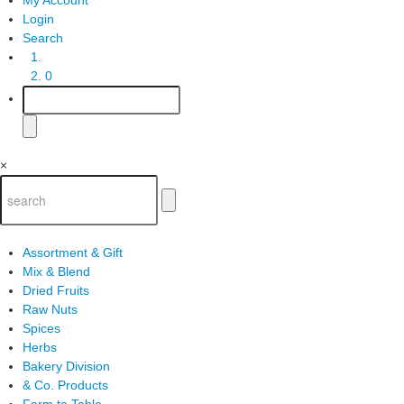
Login
Search
0
×
Assortment & Gift
Mix & Blend
Dried Fruits
Raw Nuts
Spices
Herbs
Bakery Division
& Co. Products
Farm to Table