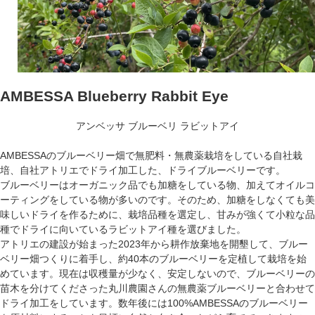
AMBESSA Blueberry Rabbit Eye
アンベッサ ブルーベリ ラビットアイ
AMBESSAのブルーベリー畑で無肥料・無農薬栽培をしている自社栽
培、自社アトリエでドライ加工した、ドライブルーベリーです。
ブルーベリーはオーガニック品でも加糖をしている物、加えてオイルコ
ーティングをしている物が多いのです。そのため、加糖をしなくても美
味しいドライを作るために、栽培品種を選定し、甘みが強くて小粒な品
種でドライに向いているラビットアイ種を選びました。
アトリエの建設が始まった2023年から耕作放棄地を開墾して、ブルー
ベリー畑つくりに着手し、約40本のブルーベリーを定植して栽培を始
めています。現在は収穫量が少なく、安定しないので、ブルーベリーの
苗木を分けてくださった丸川農園さんの無農薬ブルーベリーと合わせて
ドライ加工をしています。数年後には100%AMBESSAのブルーベリー