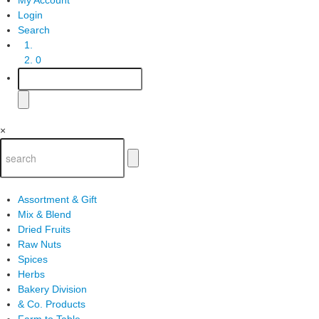
Login
Search
0
×
Assortment & Gift
Mix & Blend
Dried Fruits
Raw Nuts
Spices
Herbs
Bakery Division
& Co. Products
Farm to Table