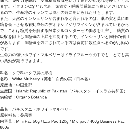
保ち、免疫力を高め、皮膚粘膜形成を助けて角化や肌あれを抑えてくれ
ます。ビタミンCなども含み、気管支・呼吸器系統にも良いとされてい
るので、生産地のイランでは風邪の時に用いられたりもします。
また、天然のインシュリンが含まれると言われるのは、桑の実と葉に血
糖を低下させる有効成分のデオキシノジリマイシンが含まれているから
で、これは糖質を分解する酵素グルコシターゼの働きを阻害し、糖質の
吸収を阻止し血糖値の上昇を抑制するので、インシュリンと同様の作用
があります。血糖値を気にされている方は食前に数粒食べるのがお勧め
です。
生命力の強いホワイトマルベリーはドライフルーツの中でも、とても高
い薬効が期待できます。
科名：クワ科のクワ属の果樹
名称：White Mulberry（英名）白桑の実（日本名）
原産地：中国北部
生産国：Islamic Republic of Pakistan（パキスタン・イスラム共和国）
供給者：Organo Botanica
品名：パキスタニ・ホワイトマルベリー
原材料名：桑果実
内容量：Mini Pac 50g / Eco Pac 120g / Mid pac / 400g Business Pac
800g