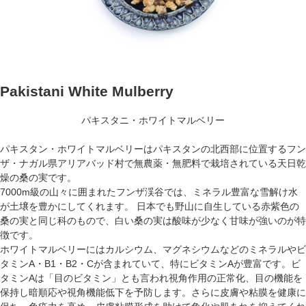
Pakistani White Mulberry
パキスタニ・ホワイトマルベリー
パキスタン・ホワイトマルベリーはパキスタンの北西部に位置するフン
ザ・ナガル県アリアバッド村で無農薬・無肥料で栽培されている天日乾
燥の桑の実です。
7000m級の山々に囲まれたフンザ渓谷では、ミネラル豊富な雪解け水
が土壌を豊かにしてくれます。 日本でも野山に自生している赤紫色の
桑の実と同じ科のもので、白い桑の実は酸味が少なく甘味が強いのが特
徴です。
ホワイトマルベリーにはカルシウム、マグネシウムなどのミネラルやビ
タミンA・B1・B2・Cが含まれていて、特にビタミンAが豊富です。ビ
タミンAは「目のビタミン」とも言われ視角作用の正常化、目の機能を
保持し暗順応や視角機能低下を予防します。さらに皮膚や粘膜を健康に